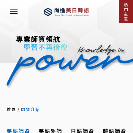
熱
門
主
題
專業師資領航
學習不再徬徨
首頁
/
師資介紹
美語師資
美語外師
日語師資
韓語師資