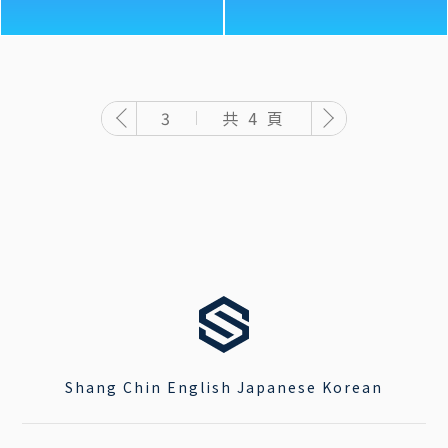
共 4 頁
3
Shang Chin English Japanese Korean