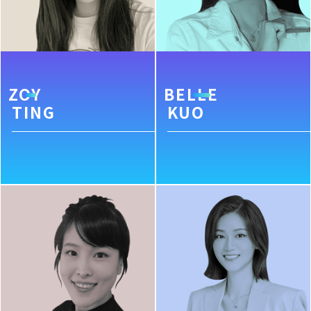
ZOY
BELLE
TING
KUO