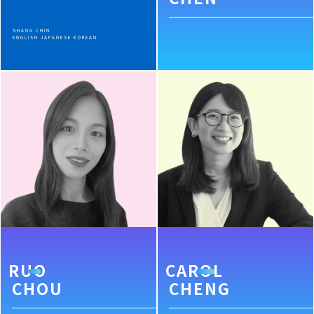
SHANG CHIN
ENGLISH JAPANESE KOREAN
RUO
CAROL
CHOU
CHENG