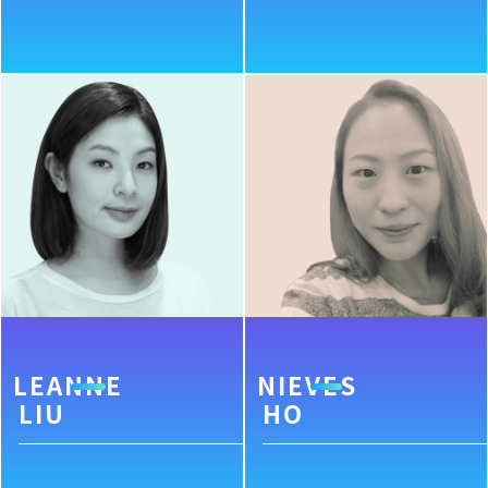
LEANNE
NIEVES
LIU
HO