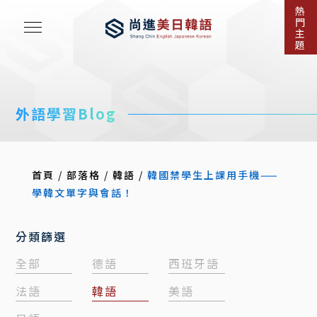
熱
門
主
題
外語學習Blog
首頁
/
部落格
/
韓語
/
韓國禁學生上課用手機——
學韓文單字與會話！
分類篩選
全部
德語
西班牙語
法語
韓語
美語