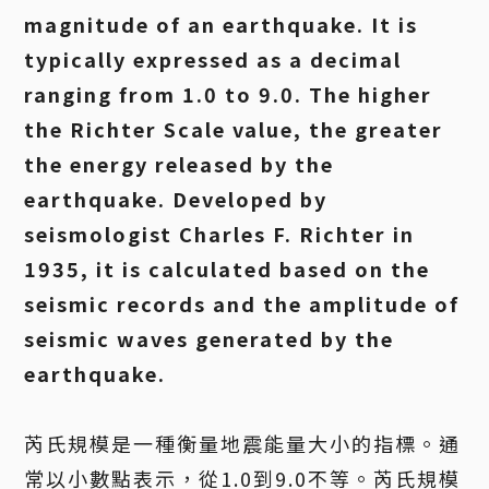
magnitude of an earthquake. It is
typically expressed as a decimal
ranging from 1.0 to 9.0. The higher
the Richter Scale value, the greater
the energy released by the
earthquake. Developed by
seismologist Charles F. Richter in
1935, it is calculated based on the
seismic records and the amplitude of
seismic waves generated by the
earthquake.
芮氏規模是一種衡量地震能量大小的指標。通
常以小數點表示，從1.0到9.0不等。芮氏規模