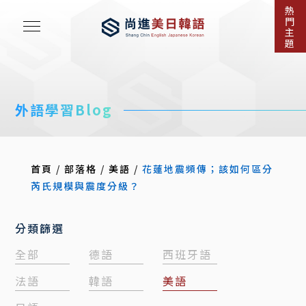
熱
門
主
題
外語學習Blog
首頁
/
部落格
/
美語
/
花蓮地震頻傳；該如何區分
芮氏規模與震度分級？
分類篩選
全部
德語
西班牙語
法語
韓語
美語