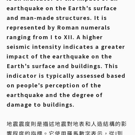
earthquake on the Earth's surface
and man-made structures. It is
represented by Roman numerals
ranging from I to XII. A higher
seismic intensity indicates a greater
impact of the earthquake on the
Earth's surface and buildings. This
indicator is typically assessed based
on people's perception of the
earthquake and the degree of
damage to buildings.
地震震度則是描述地震對地表和人造結構的影
響程度的指標。它使用羅馬數字表示，從I到