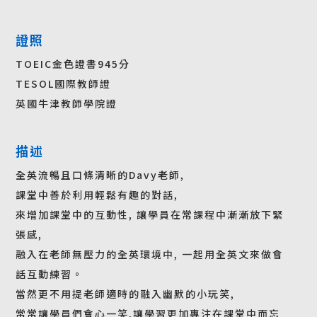
證照
TOEIC金色證書945分
TESOL國際教師證
英國牛津教師學院證
描述
全英流暢且口條清晰的Davy老師,
課堂中善於利用輕鬆有趣的對話,
來增加課堂中的互動性, 讓學員在常課程中漸漸放下緊
張感,
融入在老師無壓力的全英環境中, 一起用全英文來做會
話互動練習。
當然更不用提老師適時的融入幽默的小玩笑,
常常讓學員們會心一笑,讓學習更加專注在課堂中而忘