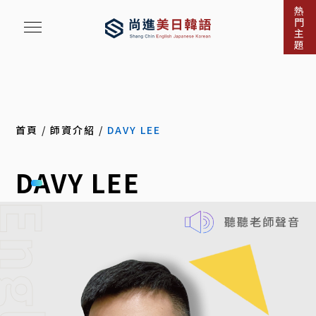
熱
門
主
題
首頁
/
師資介紹
/
DAVY LEE
DAVY LEE
nglish
聽聽老師聲音