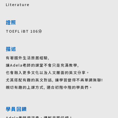
Literature
證照
TOEFL iBT 106分
描述
有著國外生活旅居經驗,
讓Adela老師的課堂不會只是充滿教學,
也會融入更多文化以及人文層面的英文分享。
尤其搭配有趣的英文對話, 讓學習變得不再單調無聊!
親切有趣的上課方式, 適合初階中階的學員們。
學員回饋
Adela老師很溫柔，講解非常仔細！