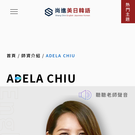
熱
門
主
題
首頁
/
師資介紹
/
ADELA CHIU
ADELA CHIU
nglish
聽聽老師聲音