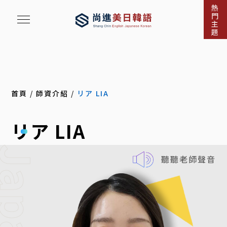
熱
門
主
題
首頁
/
師資介紹
/
リア LIA
リア LIA
聽聽老師聲音