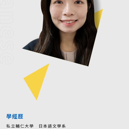
apanese
學經歷
私立輔仁大學 日本語文學系