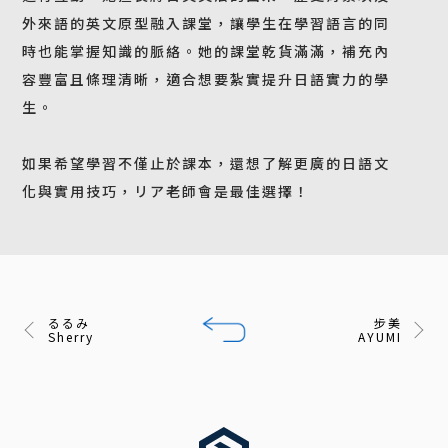
外來語的英文原型融入課堂，讓學生在學習語言的同
時也能掌握知識的脈絡。她的課堂乾貨滿滿，補充內
容豐富且條理清晰，適合想要紮實提升日語實力的學
生。
如果希望學習不僅止於課本，還想了解更廣的日語文
化與實用技巧，リア老師會是最佳選擇！
るるみ
步美
Sherry
AYUMI