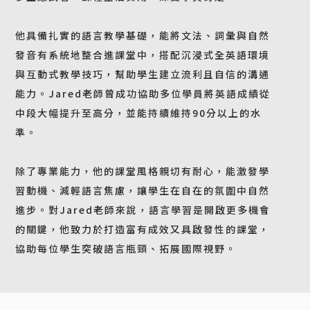
他具備扎實的語言教學基礎，能將文法、詞彙與自然
發音有系統地整合進課堂中，搭配沉浸式全英語環境
與互動式教學技巧，幫助學生建立流利且自信的溝通
能力。Jared老師曾成功協助多位學員將英語成績從
中段大幅提升至高分，並能持續維持90分以上的水
準。
除了專業能力，他的課堂風格親切有耐心，能激發學
習動機、減輕語言焦慮，讓學生在自在的氛圍中自然
進步。對Jared老師來說，語言學習是開啟更多機會
的關鍵，他致力於打造富有成效又具啟發性的課堂，
協助每位學生突破語言瓶頸、拓展國際視野。