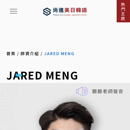
熱
門
主
題
首頁
/
師資介紹
/
JARED MENG
JARED MENG
nglish
聽聽老師聲音