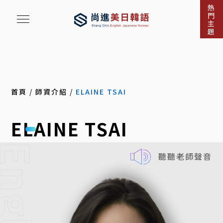
熱
門
主
題
首頁
/
師資介紹
/
ELAINE TSAI
ELAINE TSAI
nglish
聽聽老師聲音