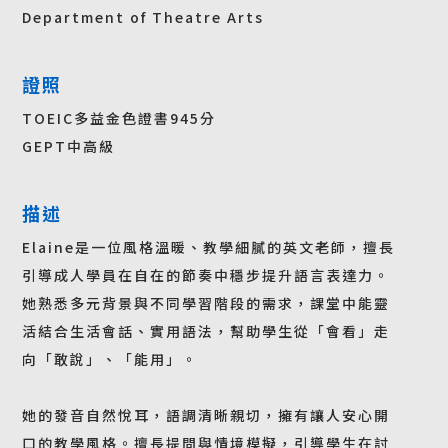
Department of Theatre Arts
證照
TOEIC多益金色證書945分
GEPT中高級
描述
Elaine是一位風格溫暖、教學細膩的英文老師，擅長
引導成人學員在自在的節奏中穩步提升語言表達力。
她熟悉多元背景與不同學習階段的需求，課堂中能靈
活結合生活會話、實用語法，幫助學生從「會看」走
向「敢說」、「能用」。
她的發音自然悅耳，語調清晰親切，擁有讓人安心開
口的教學風格。擅長提問與情境模擬，引導學生在討