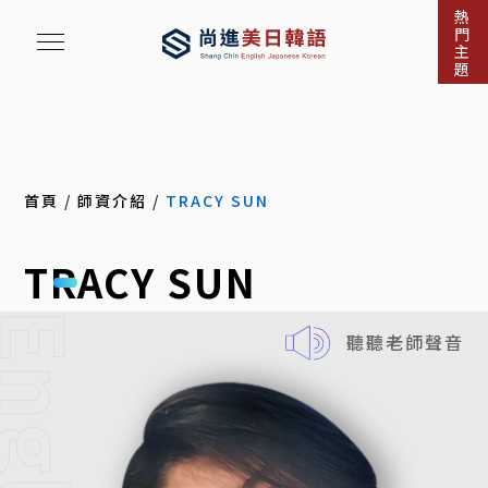
熱
門
主
題
首頁
/
師資介紹
/
TRACY SUN
TRACY SUN
nglish
聽聽老師聲音