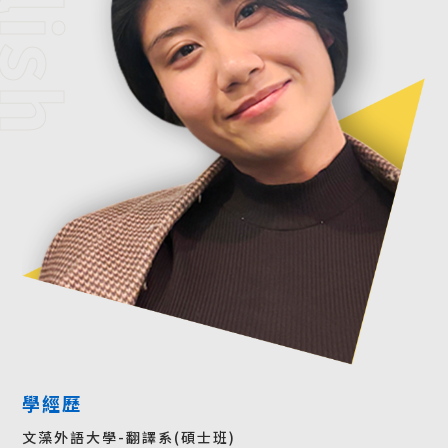
學經歷
文藻外語大學-翻譯系(碩士班)