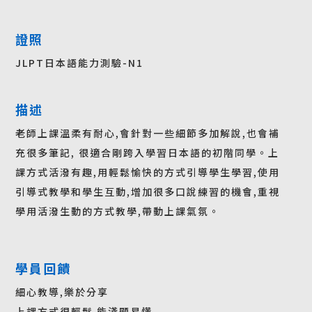
證照
JLPT日本語能力測驗-N1
描述
老師上課溫柔有耐心,會針對一些細節多加解說,也會補
充很多筆記, 很適合剛跨入學習日本語的初階同學。上
課方式活潑有趣,用輕鬆愉快的方式引導學生學習,使用
引導式教學和學生互動,增加很多口說練習的機會,重視
學用活潑生動的方式教學,帶動上課氣氛。
學員回饋
細心教導,樂於分享
上課方式很輕鬆 能淺顯易懂