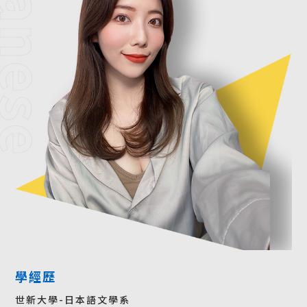
apanese
學經歷
世新大學-日本語文學系