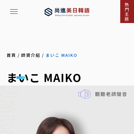
熱
門
主
題
首頁
/
師資介紹
/
まいこ MAIKO
まいこ MAIKO
聽聽老師聲音