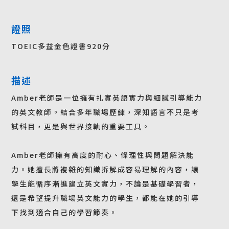
證照
TOEIC多益金色證書920分
描述
Amber老師是一位擁有扎實英語實力與細膩引導能力
的英文教師。結合多年職場歷練，深知語言不只是考
試科目，更是與世界接軌的重要工具。
Amber老師擁有高度的耐心、條理性與問題解決能
力。她擅長將複雜的知識拆解成容易理解的內容，讓
學生能循序漸進建立英文實力，不論是基礎學習者，
還是希望提升職場英文能力的學生，都能在她的引導
下找到適合自己的學習節奏。