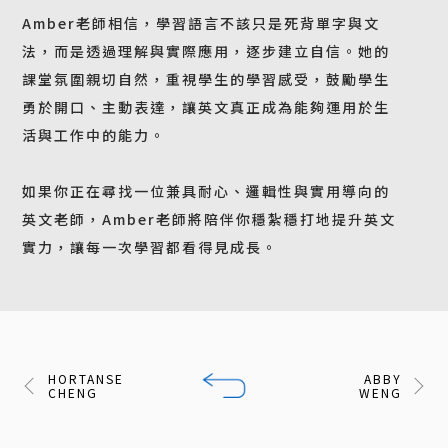
Amber老師相信，學習語言不該只是死背單字與文
法，而是透過理解與實際應用，逐步建立自信。她的
課堂氛圍親切自然，重視學生的學習感受，鼓勵學生
勇於開口、主動表達，讓英文真正成為能夠運用於生
活與工作中的能力。
如果你正在尋找一位兼具耐心、邏輯性與實用導向的
英文老師，Amber老師將陪伴你穩紮穩打地提升英文
實力，讓每一次學習都看得見成長。
HORTANSE
ABBY
CHENG
WENG