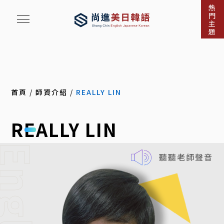
熱
門
主
題
首頁
/
師資介紹
/
REALLY LIN
REALLY LIN
nglish
聽聽老師聲音