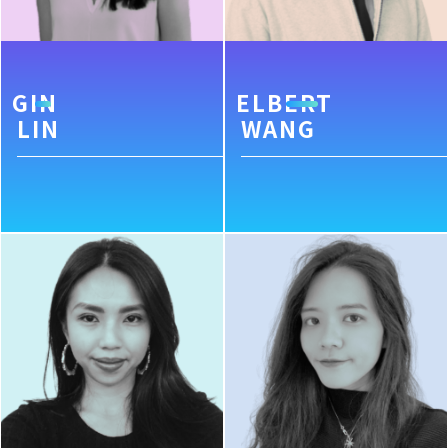
GIN
ELBERT
LIN
WANG