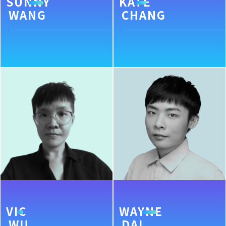
SUNNY
KATE
WANG
CHANG
VIC
WAYNE
WU
DAI