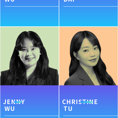
JENNY
CHRISTINE
WU
TU