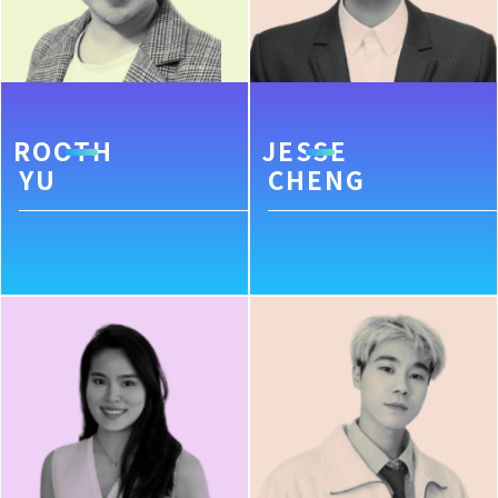
ROOTH
JESSE
YU
CHENG