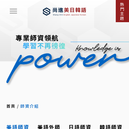
熱
門
主
題
專業師資領航
學習不再徬徨
首頁
/
師資介紹
美語師資
美語外師
日語師資
韓語師資