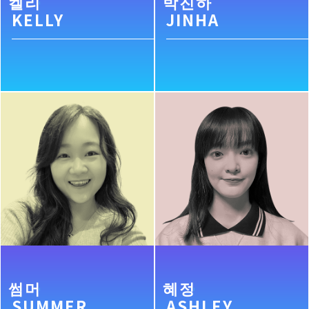
켈리
박진하
KELLY
JINHA
썸머
혜정
SUMMER
ASHLEY