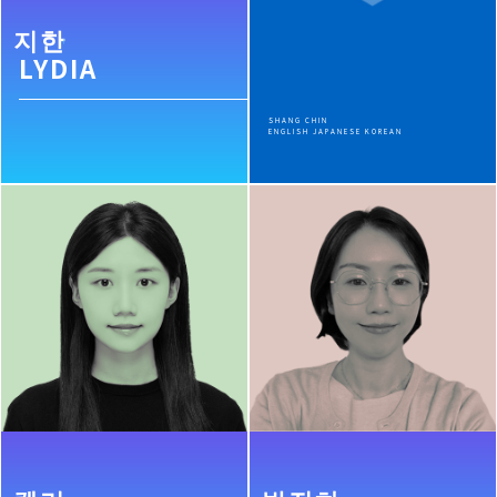
지한
LYDIA
SHANG CHIN
ENGLISH JAPANESE KOREAN