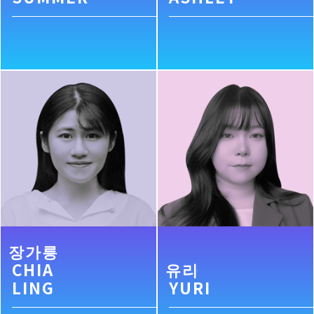
장가릉
CHIA
유리
LING
YURI