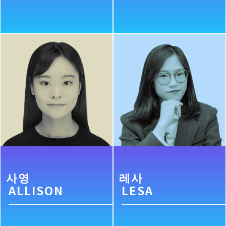
사영
레사
ALLISON
LESA