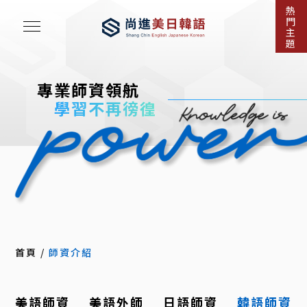
熱
門
主
題
專業師資領航
學習不再徬徨
首頁
/
師資介紹
美語師資
美語外師
日語師資
韓語師資