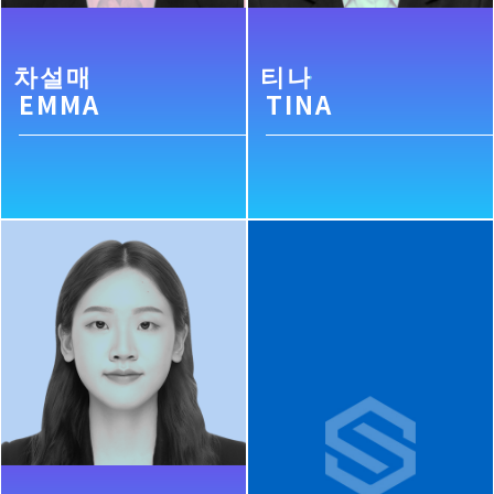
차설매
티나
EMMA
TINA