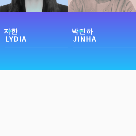
지한
박진하
LYDIA
JINHA