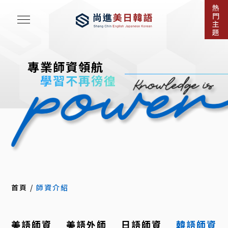
熱
門
主
題
專業師資領航
學習不再徬徨
首頁
/
師資介紹
美語師資
美語外師
日語師資
韓語師資