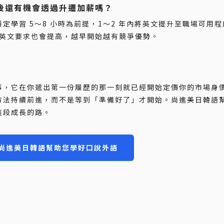
後還有機會透過升遷加薪嗎？
定學習 5～8 小時為前提，1～2 年內將英文提升至職場可用
對英文要求也會提高，越早開始越有競爭優勢。
事，它在你遞出第一份履歷的那一刻就已經開始定價你的市場身
方法持續前進，而不是等到「準備好了」才開始。尚進美日韓語
這段成長的路。
尚進美日韓語幫助您學好口說外語