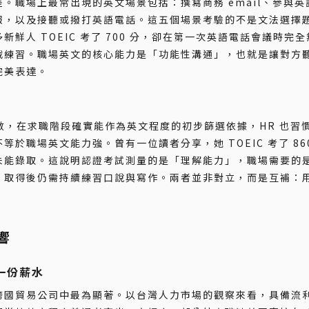
。職場上最常出現的英文場景包括：撰寫商務 email、參與英
報，以及接聽或撥打英語電話。這五個場景考驗的不是文法選擇
鮮人 TOEIC 考了 700 分，卻在第一次英語電話會議時完
戰練習。職場英文的核心能力是「功能性溝通」，也就是讓對方
完美表達。
的分數，在求職階段確實能作為英文程度的初步篩選依據，HR 也習
於職場英文能力強。曾有一位讀者分享，她 TOEIC 考了 86
未能錄取。這說明認證考試測量的是「理解能力」，職場需要的
，取得後仍需持續練習口說與寫作。兩者並非對立，而是互補：
響
一份薪水
跨國貿易公司中最為顯著。以台灣人力市場的觀察來看，具備流