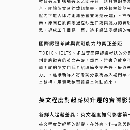
考試英文和職場英文之間存在一道真實的落差
言、閱讀英文合約或規格書、向外籍主管簡
壓力下能否即時組織語言並清楚表達」。許多新
奏，原因在於備考過程缺乏口說與聽力的實
思、達成工作目標，而非追求語法零錯誤的
國際認證考試與實戰能力的真正差距
TOEIC、IELTS、多益等國際認證考試
判斷應徵者的英文基礎。然而，證書分數高不等
商面試的英文自我介紹環節支支吾吾，最終
力」。建議新鮮人將考試分數視為入場門票
言結構，用實戰練習讓語言流動起來。
英文程度對起薪與升遷的實際影
新鮮人起薪差異：英文程度如何影響第
英文程度對起薪的影響，在外商、科技業與