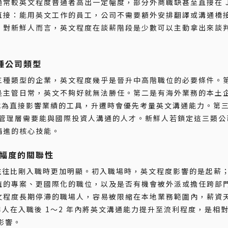
常較英文程度普通者高出一定幅度，部分外商職缺甚至直接在 J
直接：能用英文工作的員工，公司不需要額外安排翻譯或溝通橋
。對新鮮人而言，英文程度在談薪階段是少數可以主動拿出來談
種公司類型
三種類型的企業，英文程度幾乎是晉升中高階職位的必要條件。
是主管日常，英文不夠好就無法勝任。第二是有海外業務的本土
成為直接影響業績的工具，升遷時會優先考量英文溝通能力。第
業，管理層需要能與國際投資人溝通的人才。新鮮人若鎖定這三類
精進的核心技能。
薪幅度的關聯性
後往往比剛入職時更加明顯。初入職場時，英文程度影響的是起薪
值的專案、更國際化的職位，以及是否有機會被外派或擔任跨部
文程度長期停滯的職場人，容易被限縮在本地業務範圍內，薪資
鮮人在入職後 1～2 年內將英文溝通能力提升至流利程度，是相
影響。