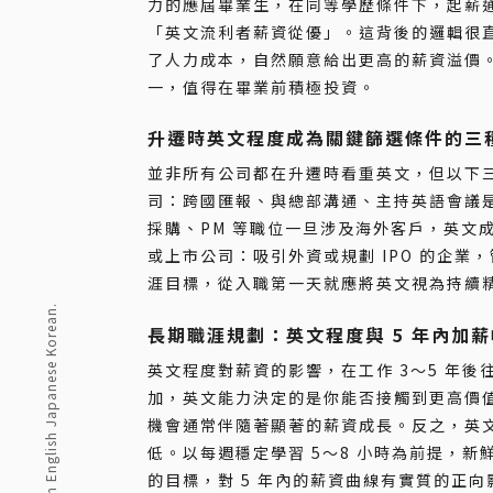
力的應屆畢業生，在同等學歷條件下，起薪通
「英文流利者薪資從優」。這背後的邏輯很
了人力成本，自然願意給出更高的薪資溢價
一，值得在畢業前積極投資。
升遷時英文程度成為關鍵篩選條件的三
並非所有公司都在升遷時看重英文，但以下
司：跨國匯報、與總部溝通、主持英語會議
採購、PM 等職位一旦涉及海外客戶，英文
或上市公司：吸引外資或規劃 IPO 的企
涯目標，從入職第一天就應將英文視為持續
長期職涯規劃：英文程度與 5 年內加
英文程度對薪資的影響，在工作 3～5 年
加，英文能力決定的是你能否接觸到更高價
機會通常伴隨著顯著的薪資成長。反之，英
低。以每週穩定學習 5～8 小時為前提，新
的目標，對 5 年內的薪資曲線有實質的正向