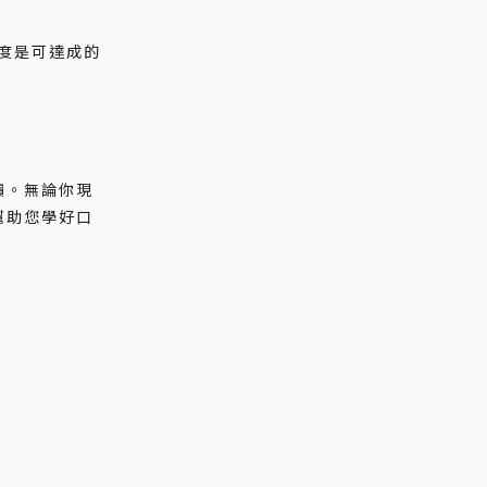
程度是可達成的
價。無論你現
幫助您學好口