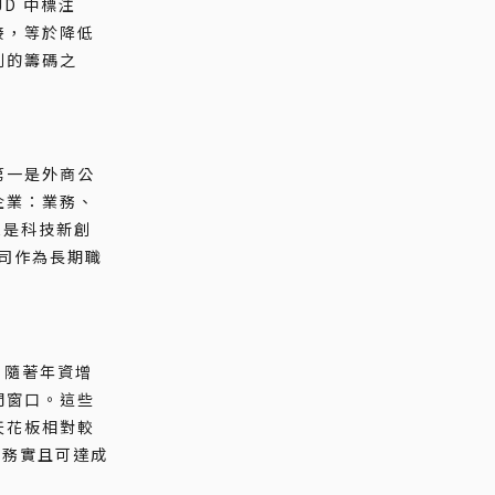
D 中標注
接，等於降低
判的籌碼之
第一是外商公
企業：業務、
三是科技新創
公司作為長期職
；隨著年資增
門窗口。這些
天花板相對較
對務實且可達成