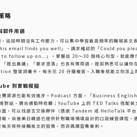
策略
與郵件用語
金期，這段時間沒有工作壓力，可以集中學習最高頻率的職場英文
 email finds you well」、請求確認的「Could you ple
ed to follow up on...」，掌握這 20～30 個核心句型，就
」「提出異議」「要求澄清」也各有慣用語，提前熟悉可以讓你
otion 整理詞彙卡，每天花 20 分鐘複習，入職後就能立刻派
Tube 到實戰模擬
能有效進步。Podcast 方面，「Business English
語情境對話，適合通勤時收聽；YouTube 上的 TED Talks 搭
可以找語言交換夥伴（透過 Tandem 或 HelloTalk 平
匯報。尚進美日韓語也提供針對職場情境設計的口說練習課程，
於每天保持接觸英文的習慣，而非偶爾密集衝刺。