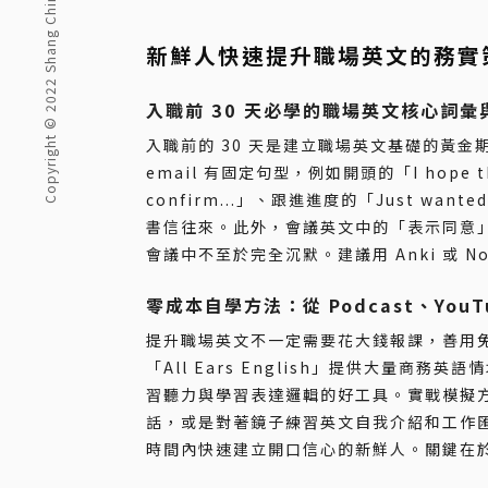
Copyright © 2022 Shang Chin English Japanese Korean.
新鮮人快速提升職場英文的務實
入職前 30 天必學的職場英文核心詞彙
入職前的 30 天是建立職場英文基礎的黃
email 有固定句型，例如開頭的「I hope this
confirm...」、跟進進度的「Just want
書信往來。此外，會議英文中的「表示同意
會議中不至於完全沉默。建議用 Anki 或 N
零成本自學方法：從 Podcast、You
提升職場英文不一定需要花大錢報課，善用免費資源也
「All Ears English」提供大量商務英
習聽力與學習表達邏輯的好工具。實戰模擬方面，
話，或是對著鏡子練習英文自我介紹和工作
時間內快速建立開口信心的新鮮人。關鍵在