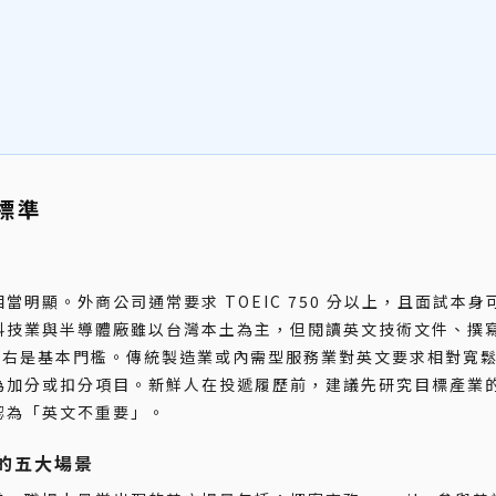
標準
明顯。外商公司通常要求 TOEIC 750 分以上，且面試本身
技業與半導體廠雖以台灣本土為主，但閱讀英文技術文件、撰寫英
 分左右是基本門檻。傳統製造業或內需型服務業對英文要求相對寬
為加分或扣分項目。新鮮人在投遞履歷前，建議先研究目標產業
認為「英文不重要」。
的五大場景