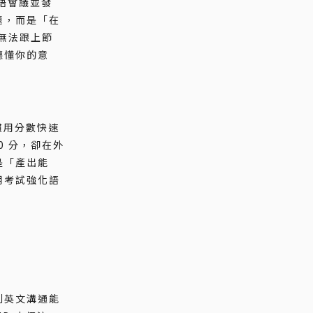
語會議並發
題，而是「在
全無法跟上節
聽懂你的意
慣用分數快速
0 分，卻在外
是「產出能
用考試強化語
利英文溝通能