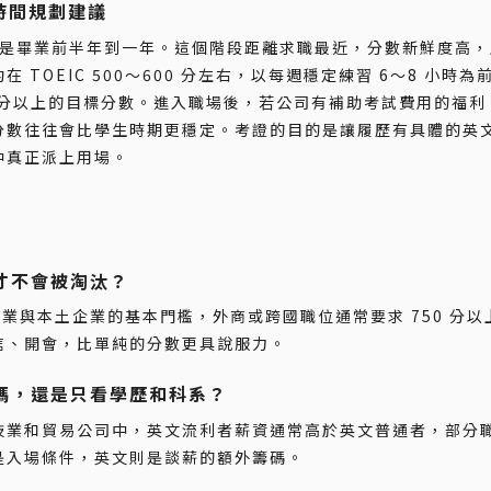
的時間規劃建議
通常是畢業前半年到一年。這個階段距離求職最近，分數新鮮度高
TOEIC 500～600 分左右，以每週穩定練習 6～8 小時
50 分以上的目標分數。進入職場後，若公司有補助考試費用的福
分數往往會比學生時期更穩定。考證的目的是讓履歷有具體的英
中真正派上用場。
才不會被淘汰？
科技業與本土企業的基本門檻，外商或跨國職位通常要求 750 分
信、開會，比單純的分數更具說服力。
嗎，還是只看學歷和科系？
技業和貿易公司中，英文流利者薪資通常高於英文普通者，部分
是入場條件，英文則是談薪的額外籌碼。