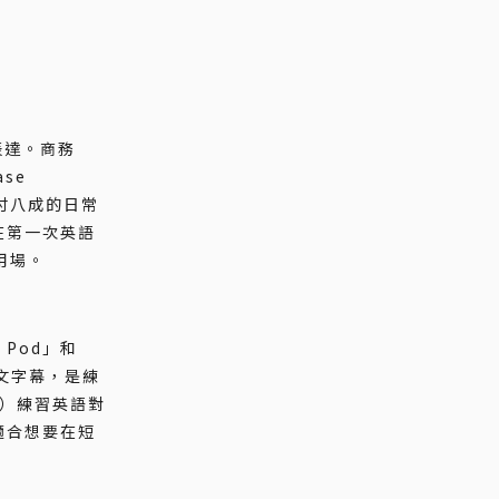
表達。商務
ase
能應付八成的日常
在第一次英語
上用場。
 Pod」和
配英文字幕，是練
台）練習英語對
適合想要在短