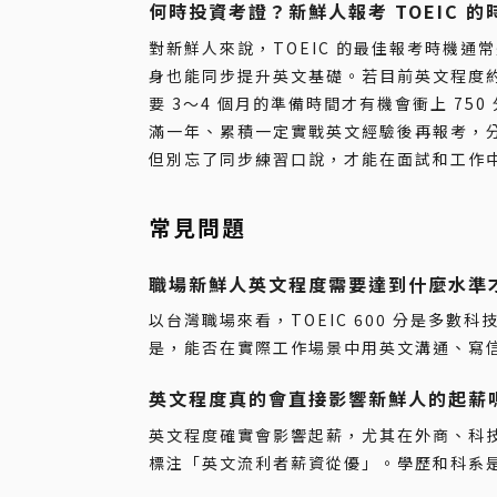
何時投資考證？新鮮人報考 TOEIC 
對新鮮人來說，TOEIC 的最佳報考時機
身也能同步提升英文基礎。若目前英文程度約在 
要 3～4 個月的準備時間才有機會衝上 7
滿一年、累積一定實戰英文經驗後再報考，
但別忘了同步練習口說，才能在面試和工作
常見問題
職場新鮮人英文程度需要達到什麼水準
以台灣職場來看，TOEIC 600 分是多數
是，能否在實際工作場景中用英文溝通、寫
英文程度真的會直接影響新鮮人的起薪
英文程度確實會影響起薪，尤其在外商、科
標注「英文流利者薪資從優」。學歷和科系