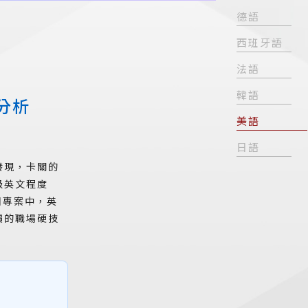
德語
西班牙語
法語
韓語
分析
美語
日語
發現，卡關的
級英文程度
國專案中，英
價的職場硬技