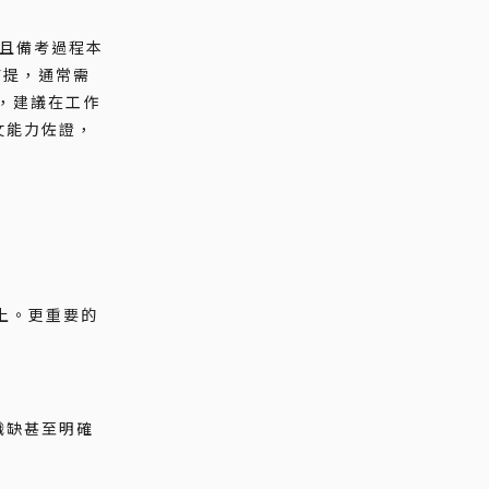
，且備考過程本
為前提，通常需
利，建議在工作
文能力佐證，
以上。更重要的
職缺甚至明確