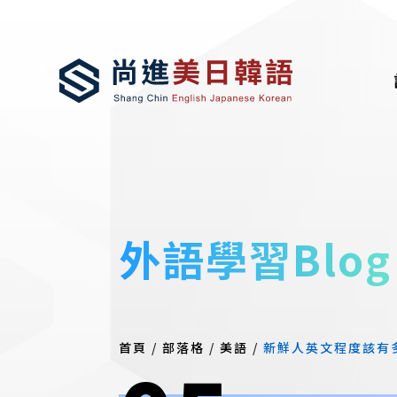
外語學習Blog
首頁
/
部落格
/
美語
/
新鮮人英文程度該有